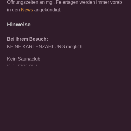
Öffnungszeiten an mgl. Feiertagen werden immer vorab
in den
News
angekündigt.
Hinweise
Bei Ihrem Besuch:
KEINE KARTENZAHLUNG möglich.
Kein Saunaclub
Kein FKK-Club
Kein Barbetrieb
© 2026 CAT EXCLUSIV
Datenschutz
Cookies