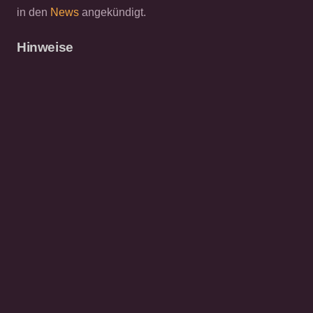
in den
News
angekündigt.
Hinweise
Bei Ihrem Besuch:
KEINE KARTENZAHLUNG möglich.
Kein Saunaclub
Kein FKK-Club
Kein Barbetrieb
© 2026 CAT EXCLUSIV
Datenschutz
Cookies