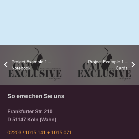
Project Example 1 –
Project Example 1 –
Notebook
Cards
Custom Project Link openning in
Project Example 1 – Square Book
Project Example 1 – Magazine
Project Example 2 – Blue
a new tab
So erreichen Sie uns
Mockups
Mockups
Video
Video
Frankfurter Str. 210
D 51147 Köln (Wahn)
02203 / 1015 141 +
1015 071