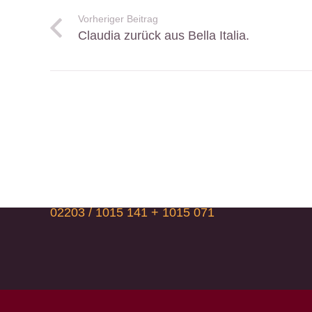
Vorheriger Beitrag
Claudia zurück aus Bella Italia.
So erreichen Sie uns
Frankfurter Str. 210
D 51147 Köln (Wahn)
02203 / 1015 141 +
1015 071