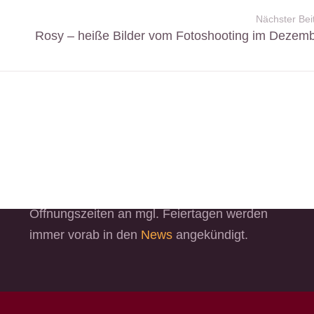
Nächster Bei
Rosy – heiße Bilder vom Fotoshooting im Dezemb
Öffnungszeiten
Mo. – Sa. 11:00 – 21:00 Uhr
Sonntag ist Ruhetag!
Öffnungszeiten an mgl. Feiertagen werden
immer vorab in den
News
angekündigt.