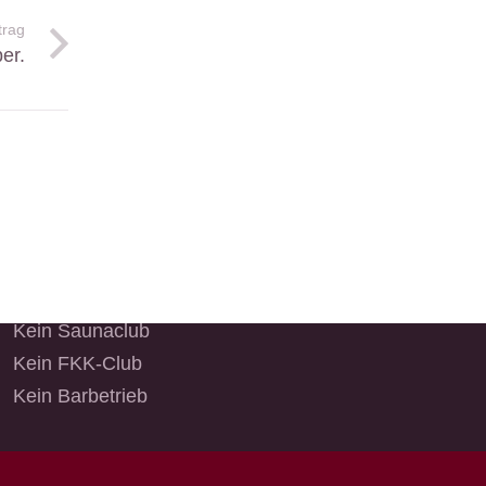
trag
er.
Hinweise
Bei Ihrem Besuch:
KEINE KARTENZAHLUNG möglich.
Kein Saunaclub
Kein FKK-Club
Kein Barbetrieb