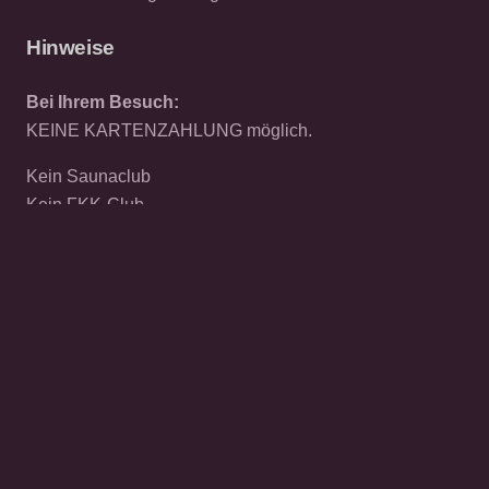
Hinweise
Bei Ihrem Besuch:
KEINE KARTENZAHLUNG möglich.
Kein Saunaclub
Kein FKK-Club
Kein Barbetrieb
© 2026 CAT EXCLUSIV
Datenschutz
Cookies
Impressum